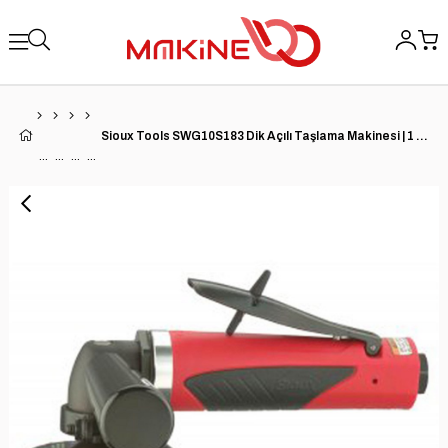
Sioux Tools SWG10S183 Dik Açılı Taşlama Makinesi | 1 HP | 18000 RPM | 3/8''-24 Mil İpliği