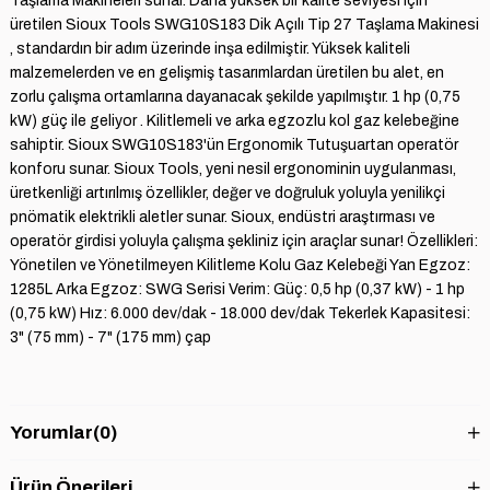
Taşlama Makineleri sunar. Daha yüksek bir kalite seviyesi için
üretilen Sioux Tools SWG10S183 Dik Açılı Tip 27 Taşlama Makinesi
, standardın bir adım üzerinde inşa edilmiştir. Yüksek kaliteli
malzemelerden ve en gelişmiş tasarımlardan üretilen bu alet, en
zorlu çalışma ortamlarına dayanacak şekilde yapılmıştır. 1 hp (0,75
kW) güç ile geliyor . Kilitlemeli ve arka egzozlu kol gaz kelebeğine
sahiptir. Sioux SWG10S183'ün Ergonomik Tutuşuartan operatör
konforu sunar. Sioux Tools, yeni nesil ergonominin uygulanması,
üretkenliği artırılmış özellikler, değer ve doğruluk yoluyla yenilikçi
pnömatik elektrikli aletler sunar. Sioux, endüstri araştırması ve
operatör girdisi yoluyla çalışma şekliniz için araçlar sunar! Özellikleri:
Yönetilen ve Yönetilmeyen Kilitleme Kolu Gaz Kelebeği Yan Egzoz:
1285L Arka Egzoz: SWG Serisi Verim: Güç: 0,5 hp (0,37 kW) - 1 hp
(0,75 kW) Hız: 6.000 dev/dak - 18.000 dev/dak Tekerlek Kapasitesi:
3" (75 mm) - 7" (175 mm) çap
Yorumlar
(0)
Ürün Önerileri