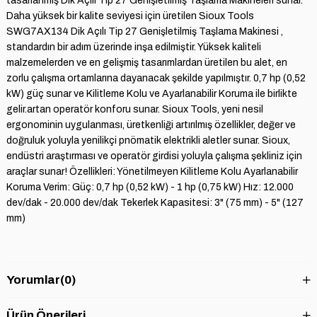
tasarlanmış Dik Açılı Tip 27 Genişletilmiş Taşlama Makineleri sunar.
Daha yüksek bir kalite seviyesi için üretilen Sioux Tools
SWG7AX134 Dik Açılı Tip 27 Genişletilmiş Taşlama Makinesi ,
standardın bir adım üzerinde inşa edilmiştir. Yüksek kaliteli
malzemelerden ve en gelişmiş tasarımlardan üretilen bu alet, en
zorlu çalışma ortamlarına dayanacak şekilde yapılmıştır. 0,7 hp (0,52
kW) güç sunar ve Kilitleme Kolu ve Ayarlanabilir Koruma ile birlikte
gelir.artan operatör konforu sunar. Sioux Tools, yeni nesil
ergonominin uygulanması, üretkenliği artırılmış özellikler, değer ve
doğruluk yoluyla yenilikçi pnömatik elektrikli aletler sunar. Sioux,
endüstri araştırması ve operatör girdisi yoluyla çalışma şekliniz için
araçlar sunar! Özellikleri: Yönetilmeyen Kilitleme Kolu Ayarlanabilir
Koruma Verim: Güç: 0,7 hp (0,52 kW) - 1 hp (0,75 kW) Hız: 12.000
dev/dak - 20.000 dev/dak Tekerlek Kapasitesi: 3" (75 mm) - 5" (127
mm)
Yorumlar
(0)
Ürün Önerileri