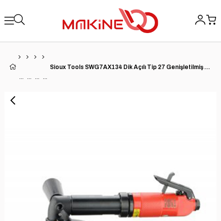
Sioux Tools SWG7AX134 Dik Açılı Tip 27 Genişletilmiş Taşlama Makinesi | 0,7 HP | 20000 RPM | Ön Egzoz