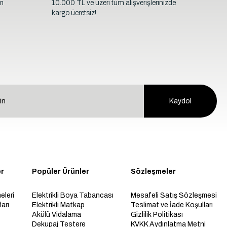
im
10.000 TL ve üzeri tüm alışverişlerinizde
kargo ücretsiz!
Kaydol
er
Popüler Ürünler
Sözleşmeler
eleri
Elektrikli Boya Tabancası
Mesafeli Satış Sözleşmesi
arı
Elektrikli Matkap
Teslimat ve İade Koşulları
Akülü Vidalama
Gizlilik Politikası
Dekupaj Testere
KVKK Aydınlatma Metni