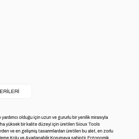
ERILERI
rdımcı olduğu için uzun ve gururlu bir yenilik mirasıyla
ha yüksek bir kalite düzeyi için üretilen Sioux Tools
den ve en gelişmiş tasarımlardan üretilen bu alet, en zorlu
itleme Kolu ve Ayarlanabilir Korumaya sahiptir. Ergonomik