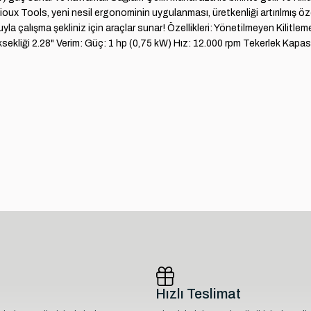
ols, yeni nesil ergonominin uygulanması, üretkenliği artırılmış özellik
luyla çalışma şekliniz için araçlar sunar! Özellikleri: Yönetilmeyen Kilit
liği 2.28" Verim: Güç: 1 hp (0,75 kW) Hız: 12.000 rpm Tekerlek Kapasi
Hızlı Teslimat