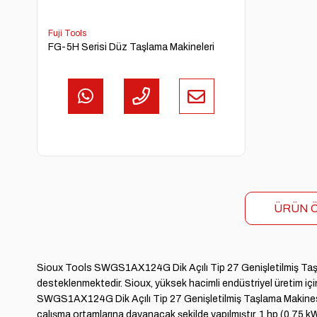
Fuji Tools
FG-5H Serisi Düz Taşlama Makineleri
ÜRÜN Ö
Sioux Tools SWGS1AX124G Dik Açılı Tip 27 Genişletilmiş Taşlama
desteklenmektedir. Sioux, yüksek hacimli endüstriyel üretim için
SWGS1AX124G Dik Açılı Tip 27 Genişletilmiş Taşlama Makinesi , s
çalışma ortamlarına dayanacak şekilde yapılmıştır. 1 hp (0,75 k