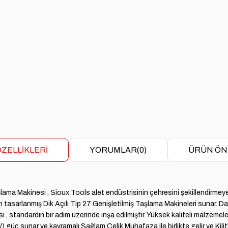
ZELLIKLERI
YORUMLAR
(0)
ÜRÜN ÖN
 Makinesi , Sioux Tools alet endüstrisinin çehresini şekillendirmeye ya
 tasarlanmış Dik Açılı Tip 27 Genişletilmiş Taşlama Makineleri sunar. Da
tandardın bir adım üzerinde inşa edilmiştir. Yüksek kaliteli malzemeler
W) güç sunar ve kavramalı Sağlam Çelik Muhafaza ile birlikte gelir ve Kil