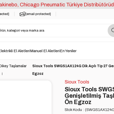
kinebo, Chicago Pneumatic Türkiye Distribütörüd
tected]
[email protected]
lektrikli El Aletleri
Manuel El Aletleri
En Yeniler
Dikey Taşlamalar
Sioux Tools SWGS1AX124G Dik Açılı Tip 27 Geni
Egzoz
Sioux Tools
Sioux Tools SWGS
Genişletilmiş Taş
Ön Egzoz
Stok Kodu
(SWGS1AX124G