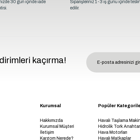
inizde 30 gün içinde iade
Siparişleriniz 1-3 iş günü içinde tesl
isi.
edilir.
dirimleri kaçırma!
Kurumsal
Popüler Kategoril
Hakkımızda
Havalı Taşlama Makin
Kurumsal Müşteri
Hidrolik Tork Anahtarl
İletişim
Hava Motorları
Kargom Nerede?
Havalı Matkaplar