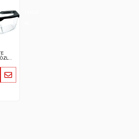
TEKLİF
AL
TE
ÖZLÜK