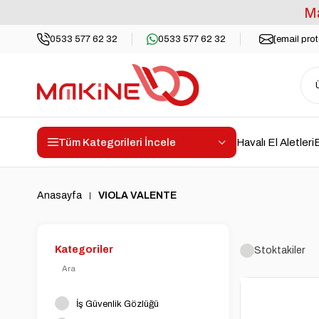
Ma
0533 577 62 32
0533 577 62 32
[email pro
Tüm Kategorileri İncele
Havalı El Aletleri
E
Anasayfa
VIOLA VALENTE
Kategoriler
Stoktakiler
İş Güvenlik Gözlüğü