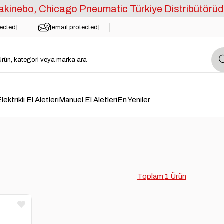
kinebo, Chicago Pneumatic Türkiye Distribütörüd
tected]
[email protected]
lektrikli El Aletleri
Manuel El Aletleri
En Yeniler
1 Ürün